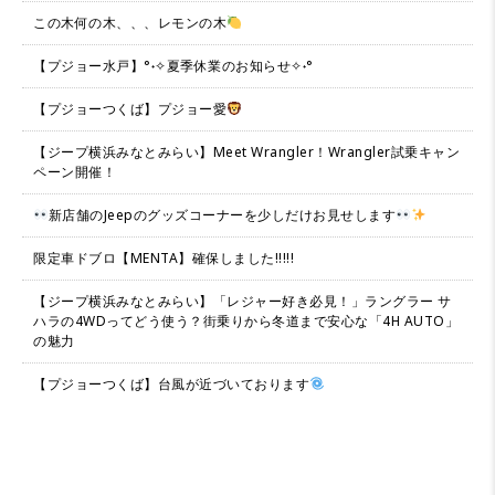
この木何の木、、、レモンの木
【プジョー水戸】°˖✧夏季休業のお知らせ✧˖°
【プジョーつくば】プジョー愛
【ジープ横浜みなとみらい】Meet Wrangler！Wrangler試乗キャン
ペーン開催！
新店舗のJeepのグッズコーナーを少しだけお見せします
限定車ドブロ【MENTA】確保しました!!!!!
【ジープ横浜みなとみらい】「レジャー好き必見！」ラングラー サ
ハラの4WDってどう使う？街乗りから冬道まで安心な「4H AUTO」
の魅力
【プジョーつくば】台風が近づいております