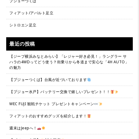
プジョーつくば
フィアット/アバルト足立
シトロエン足立
最近の投稿
【ジープ横浜みなとみらい】「レジャー好き必見！」ラングラー サ
ハラの4WDってどう使う？街乗りから冬道まで安心な「4H AUTO」
の魅力
【プジョーつくば】台風が近づいております
【プジョー水戸】バッテリー交換で嬉しいプレゼント！！
WEC FUJI 観戦チケット プレゼントキャンペーン
フィアットのおすすめグッズを紹介します！
週末はJeepへ！