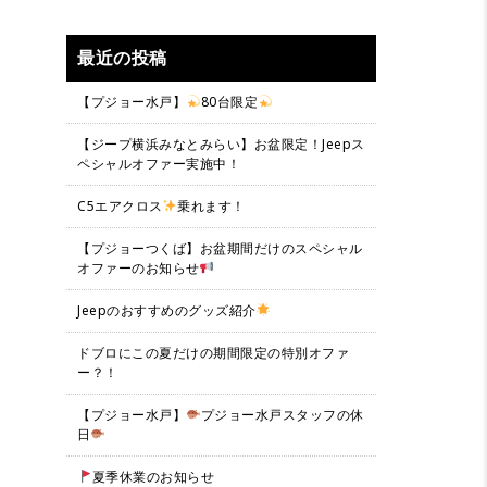
最近の投稿
【プジョー水戸】
80台限定
【ジープ横浜みなとみらい】お盆限定！Jeepス
ペシャルオファー実施中！
C5エアクロス
乗れます！
【プジョーつくば】お盆期間だけのスペシャル
オファーのお知らせ
Jeepのおすすめのグッズ紹介
ドブロにこの夏だけの期間限定の特別オファ
ー？！
【プジョー水戸】
プジョー水戸スタッフの休
日
夏季休業のお知らせ