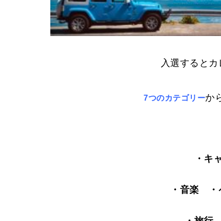
入選するとカ
か
7つのカテゴリー
・キ
・音楽 ・
・旅行