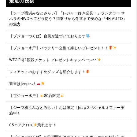
最近の投稿
【ジープ横浜みなとみらい】「レジャー好き必見！」ラングラー サ
ハラの4WDってどう使う？街乗りから冬道まで安心な「4H AUTO」
の魅力
【プジョーつくば】台風が近づいております
【プジョー水戸】バッテリー交換で嬉しいプレゼント！！
WEC FUJI 観戦チケット プレゼントキャンペーン
フィアットのおすすめグッズを紹介します！
週末はJeepへ！
【プジョー水戸】
80台限定
【ジープ横浜みなとみらい】お盆限定！Jeepスペシャルオファー実
施中！
C5エアクロス
乗れます！
【プジョーつくば】お盆期間だけのスペシャルオファーのお知らせ