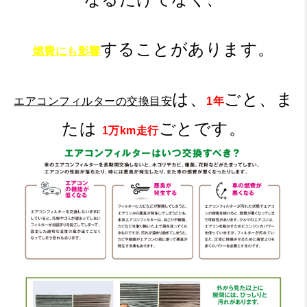
することがあります。
燃費にも影響
は、
ごと、ま
エアコンフィルターの交換目安
1年
たは
ごとです。
1万km走行