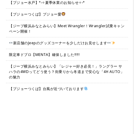
【プジョー水戸】°˖✧夏季休業のお知らせ✧˖°
【プジョーつくば】プジョー愛
【ジープ横浜みなとみらい】Meet Wrangler！Wrangler試乗キャン
ペーン開催！
新店舗のJeepのグッズコーナーを少しだけお見せします
限定車ドブロ【MENTA】確保しました!!!!!
【ジープ横浜みなとみらい】「レジャー好き必見！」ラングラー サ
ハラの4WDってどう使う？街乗りから冬道まで安心な「4H AUTO」
の魅力
【プジョーつくば】台風が近づいております