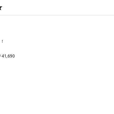
★
す！
1,690