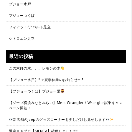
プジョー水戸
プジョーつくば
フィアット/アバルト足立
シトロエン足立
最近の投稿
この木何の木、、、レモンの木
【プジョー水戸】°˖✧夏季休業のお知らせ✧˖°
【プジョーつくば】プジョー愛
【ジープ横浜みなとみらい】Meet Wrangler！Wrangler試乗キャン
ペーン開催！
新店舗のJeepのグッズコーナーを少しだけお見せします
限定車ドブロ【MENTA】確保しました!!!!!