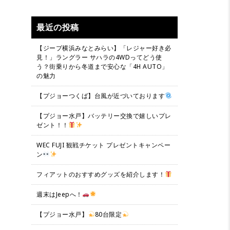
最近の投稿
【ジープ横浜みなとみらい】「レジャー好き必
見！」ラングラー サハラの4WDってどう使
う？街乗りから冬道まで安心な「4H AUTO」
の魅力
【プジョーつくば】台風が近づいております
【プジョー水戸】バッテリー交換で嬉しいプレ
ゼント！！
WEC FUJI 観戦チケット プレゼントキャンペー
ン
フィアットのおすすめグッズを紹介します！
週末はJeepへ！
【プジョー水戸】
80台限定