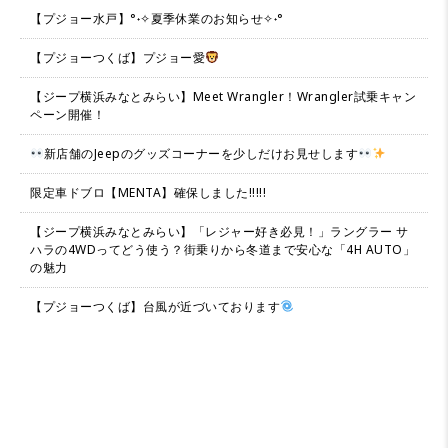
【プジョー水戸】°˖✧夏季休業のお知らせ✧˖°
【プジョーつくば】プジョー愛
【ジープ横浜みなとみらい】Meet Wrangler！Wrangler試乗キャン
ペーン開催！
新店舗のJeepのグッズコーナーを少しだけお見せします
限定車ドブロ【MENTA】確保しました!!!!!
【ジープ横浜みなとみらい】「レジャー好き必見！」ラングラー サ
ハラの4WDってどう使う？街乗りから冬道まで安心な「4H AUTO」
の魅力
【プジョーつくば】台風が近づいております