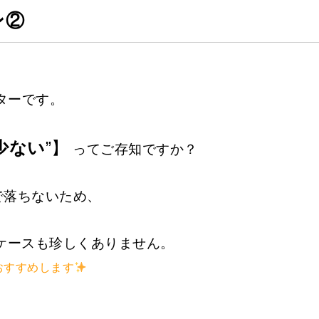
ン②
ターです。
少ない
”】
ってご存知ですか？
で落ちないため、
ケースも珍しくありません。
おすすめします