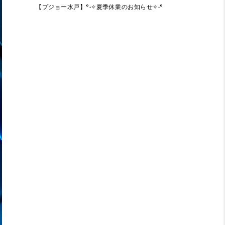
【プジョー水戸】°˖✧夏季休業のお知らせ✧˖°