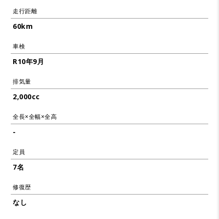
走行距離
60km
車検
R10年9月
排気量
2,000cc
全長×全幅×全高
-
定員
7名
修復歴
なし