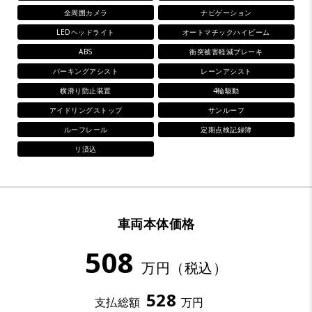
全周囲カメラ
ナビゲーション
LEDヘッドライト
オートマチックハイビーム
ABS
衝突被害軽減ブレーキ
パーキングアシスト
レーンアシスト
横滑り防止装置
4輪駆動
アイドリングストップ
サンルーフ
ルーフレール
定期点検記録簿
リ済込
車両本体価格
508
万円（税込）
528
支払総額
万円