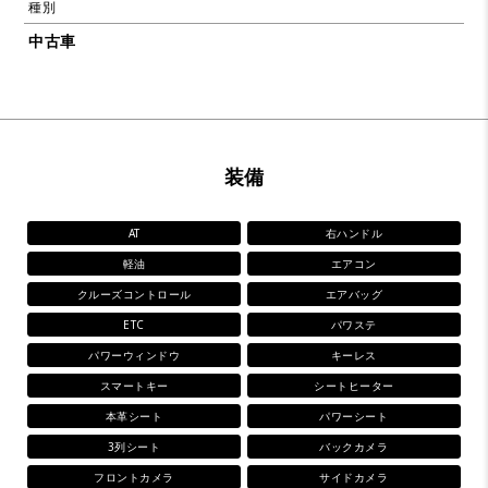
種別
中古車
装備
AT
右ハンドル
軽油
エアコン
クルーズコントロール
エアバッグ
ETC
パワステ
パワーウィンドウ
キーレス
スマートキー
シートヒーター
本革シート
パワーシート
3列シート
バックカメラ
フロントカメラ
サイドカメラ