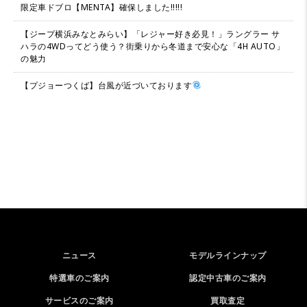
限定車ドブロ【MENTA】確保しました!!!!!
【ジープ横浜みなとみらい】「レジャー好き必見！」ラングラー サ
ハラの4WDってどう使う？街乗りから冬道まで安心な「4H AUTO」
の魅力
【プジョーつくば】台風が近づいております
ニュース
モデルラインナップ
特選車のご案内
認定中古車のご案内
サービスのご案内
買取査定