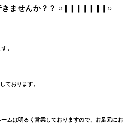
ませんか？？ ○❙❙❙❙❙❙❙○
ます。
業しております。
ルームは明るく営業しておりますので、お足元にお