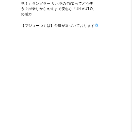
見！」ラングラー サハラの4WDってどう使
う？街乗りから冬道まで安心な「4H AUTO」
の魅力
【プジョーつくば】台風が近づいております