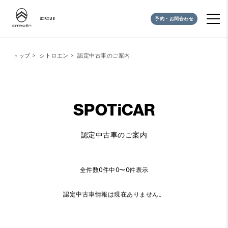
予約・お問合わせ
SIRIUS
トップ
シトロエン
認定中古車のご案内
SPOTiCAR
認定中古車のご案内
全件数
0
件中
0〜0
件表示
認定中古車情報は現在ありません。